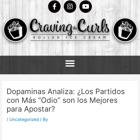
F
I
Y
Skip
a
n
o
to
c
s
u
content
e
t
t
b
a
u
o
g
b
o
r
e
k
a
m
Dopaminas Analiza: ¿Los Partidos
con Más “Odio” son los Mejores
para Apostar?
/
Uncategorized
/ By