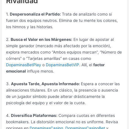
Rivalidad
1.
Despersonaliza el Partido:
Trata de analizarlo como si
fueran dos equipos neutros. Elimina de tu mente los colores,
los himnos y las historias.
2.
Busca el Valor en los Márgenes:
En lugar de apostar al
simple ganador (mercado más afectado por la emoción),
explora mercados como “Ambos equipos marcan”, “Número de
córners” o “Tarjetas amarillas” en casas como
DopaminasBetPlay
o
DopaminasBetVIP
. Allí, el
factor
emocional
influye menos.
3.
Apuesta Tarde, Apuesta Informado:
Espera a conocer las
alineaciones titulares. En un clásico, la presencia o ausencia
de un jugador símbolo puede alterar drásticamente la
psicología del equipo y el valor de la cuota.
4.
Diversifica Plataformas:
Compara cuotas en diferentes
bookmakers. La distorsión emocional no es uniforme. Revisa
opciones en
DopaminasCasino
,
DopaminasCasinoBet
y